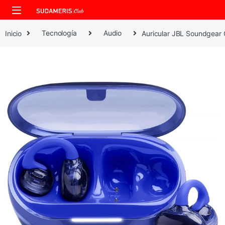
Skip to navigation
Skip to content
Inicio
Tecnología
Audio
​Auricular JBL Soundgear 