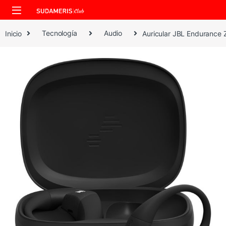
Skip to navigation
Skip to content
Inicio
Tecnología
Audio
​Auricular JBL Endurance