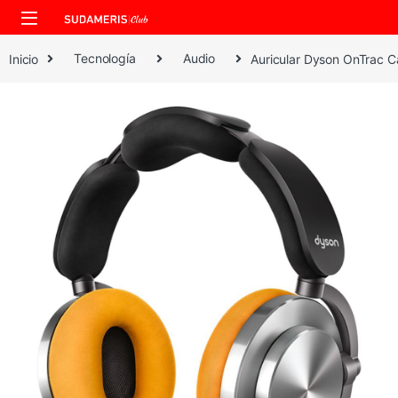
Skip to navigation
Skip to content
Inicio
Tecnología
Audio
​Auricular Dyson OnTrac 