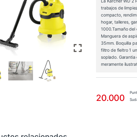
La Kärcher WD 2 Pl
trabajos de limpi
compacto, rendimie
hogar, talleres, g
1000.Tamaño del de
Manguera de aspir
35mm. Boquilla pa
filtro de fieltro 1
soplado. Garantia
meramente ilustrat
Pun
20.000
Sud
uctos relacionados