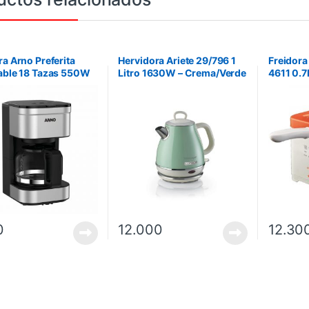
ra Arno Preferita
Hervidora Ariete 29/796 1
Freidora
able 18 Tazas 550W
Litro 1630W – Crema/Verde
4611 0.7
l
0
12.000
12.30