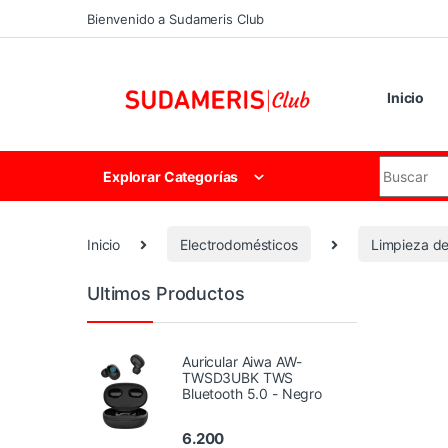
Skip to navigation
Skip to content
Bienvenido a Sudameris Club
Inicio
Search for
Explorar Categorías
Inicio
Electrodomésticos
Limpieza de
Ultimos Productos
Auricular Aiwa AW-
TWSD3UBK TWS
Bluetooth 5.0 - Negro
6.200