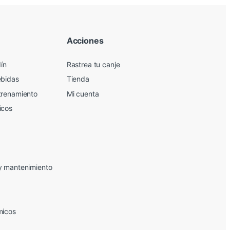
Acciones
dín
Rastrea tu canje
ebidas
Tienda
trenamiento
Mi cuenta
icos
y mantenimiento
micos