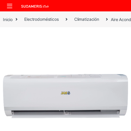
Skip to navigation
Skip to content
Inicio
Electrodomésticos
Climatización
Aire Acond