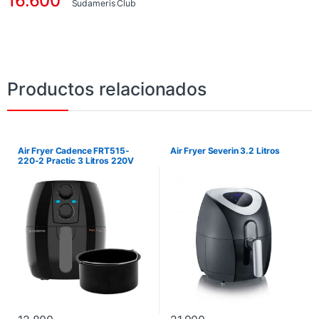
16.600
Sudameris Club
Productos relacionados
Air Fryer Cadence FRT515-
Air Fryer Severin 3.2 Litros
220-2 Practic 3 Litros 220V
1250W – Negro. No incluye
instalación.