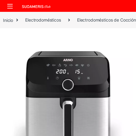
Skip to navigation
Skip to content
Inicio
Electrodomésticos
Electrodomésticos de Cocción