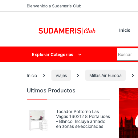
Skip to navigation
Skip to content
Bienvenido a Sudameris Club
Inicio
Search for
Explorar Categorías
Inicio
Viajes
Millas Air Europa
Ultimos Productos
Tocador Politorno Las
Vegas 160212 8 Portaluces
- Blanco. Incluye armado
en zonas seleccionadas