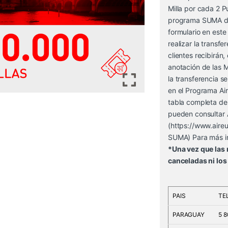
Milla por cada 2 P
programa SUMA de 
formulario en este 
realizar la transf
clientes recibirán
anotación de las M
la transferencia s
en el Programa Ai
tabla completa de
pueden consultar
(
https://www.aireu
SUMA
) Para más 
*Una vez que las 
canceladas ni los
PAIS
TE
PARAGUAY
5 8