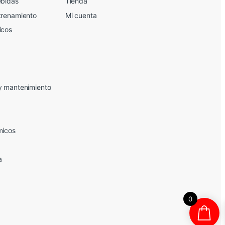
ebidas
Tienda
trenamiento
Mi cuenta
icos
y mantenimiento
micos
a
0