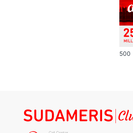
500
Call Center