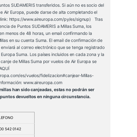
untos SUDAMERIS transferidos. Si aún no es socio del
Air Europa, puede darse de alta completando el
link:
https://www.aireuropa.com/py/es/signup)
Tras
erencia de Puntos SUDAMERIS a Millas Suma, los
, en menos de 48 horas, un email confirmando la
illas en su cuenta Suma. El email de confirmación de
e enviará al correo electrónico que se tenga registrado
r Europa Suma. Los países incluidos en cada zona y la
 canje de Millas Suma por vuelos de Air Europa se
 AQUÍ
ropa.com/es/vuelos/fidelizacion#canjear-Millas-
información:
www.aireuropa.com
millas han sido canjeadas, estas no podrán ser
 puntos devueltos en ninguna circunstancia.
LEFONO
00 542 0142