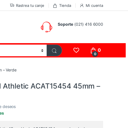
Rastrea tu canje
Tienda
Mi cuenta
Soporte
(021) 416 6000
0
0
 – Verde
d Athletic ACAT15454 45mm –
de deseos
les