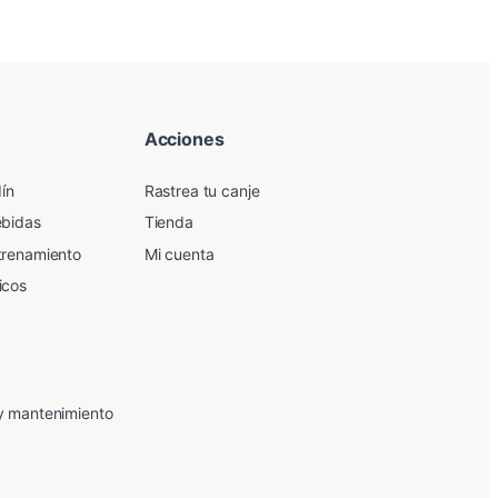
Acciones
dín
Rastrea tu canje
ebidas
Tienda
trenamiento
Mi cuenta
icos
y mantenimiento