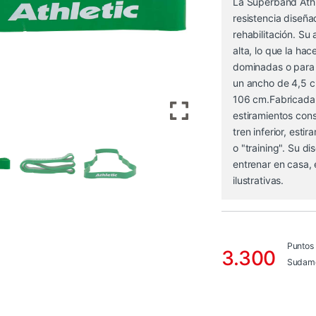
La Superband Ath
resistencia diseñ
rehabilitación. Su
alta, lo que la hac
dominadas o para 
un ancho de 4,5 c
106 cm.Fabricada 
estiramientos cons
tren inferior, esti
o "training". Su di
entrenar en casa, 
ilustrativas.
Puntos
3.300
Sudame