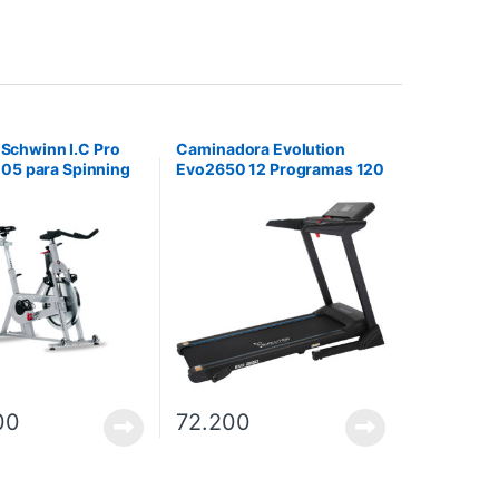
a Schwinn I.C Pro
Caminadora Evolution
5 para Spinning
Evo2650 12 Programas 120
Kilos 16Km/H 2 Hp con
Inclinación Manual. No
incluye instalación.
00
72.200