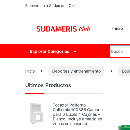
Skip to navigation
Skip to content
Bienvenido a Sudameris Club
Inicio
Search for
Explorar Categorías
Inicio
Deportes y entrenamiento
Equi
Ultimos Productos
Tocador Politorno
California 190385 Camarín
para 6 Luces 4 Cajones -
Blanco. Incluye armado en
zonas seleccionadas