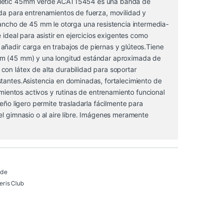
letic 45mm Verde ACAT15454 es una banda de
ada para entrenamientos de fuerza, movilidad y
 ancho de 45 mm le otorga una resistencia intermedia-
e ideal para asistir en ejercicios exigentes como
añadir carga en trabajos de piernas y glúteos.Tiene
m (45 mm) y una longitud estándar aproximada de
con látex de alta durabilidad para soportar
tantes.Asistencia en dominadas, fortalecimiento de
ramientos activos y rutinas de entrenamiento funcional
seño ligero permite trasladarla fácilmente para
el gimnasio o al aire libre. Imágenes meramente
 de
ris Club