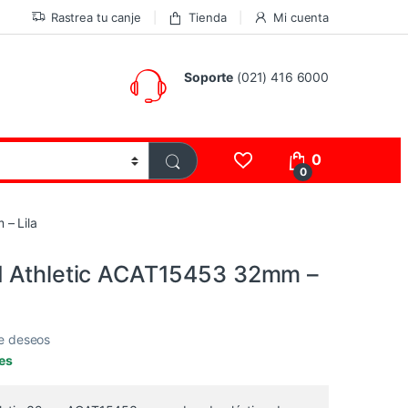
Rastrea tu canje
Tienda
Mi cuenta
Soporte
(021) 416 6000
0
0
– Lila
d Athletic ACAT15453 32mm –
de deseos
les