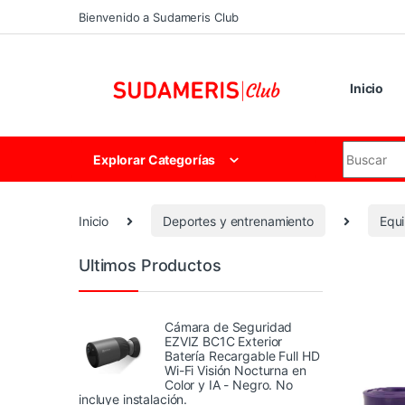
Skip to navigation
Skip to content
Bienvenido a Sudameris Club
Inicio
Search for
Explorar Categorías
Inicio
Deportes y entrenamiento
Equi
Ultimos Productos
Cámara de Seguridad
EZVIZ BC1C Exterior
Batería Recargable Full HD
Wi-Fi Visión Nocturna en
Color y IA - Negro. No
incluye instalación.