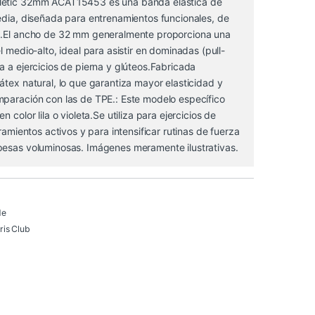
letic 32mm ACAT15453 es una banda elástica de
edia, diseñada para entrenamientos funcionales, de
d.El ancho de 32 mm generalmente proporciona una
l medio-alto, ideal para asistir en dominadas (pull-
a a ejercicios de pierna y glúteos.Fabricada
átex natural, lo que garantiza mayor elasticidad y
mparación con las de TPE.: Este modelo específico
n color lila o violeta.Se utiliza para ejercicios de
iramientos activos y para intensificar rutinas de fuerza
pesas voluminosas. Imágenes meramente ilustrativas.
de
is Club