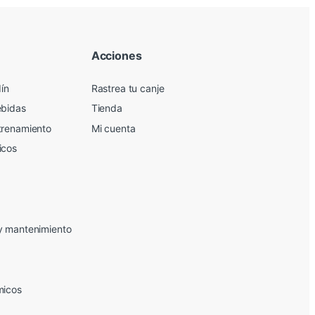
Acciones
dín
Rastrea tu canje
ebidas
Tienda
trenamiento
Mi cuenta
icos
y mantenimiento
micos