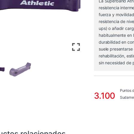
La Superband Ath
resistencia interm
fuerza y movilida
resistencia de nive
ups) o añadir carg
habitualmente en l
durabilidad en co
suele presentarse e
rehabilitación, est
sin necesidad de 
Puntos 
3.100
Sudamer
uctos relacionados