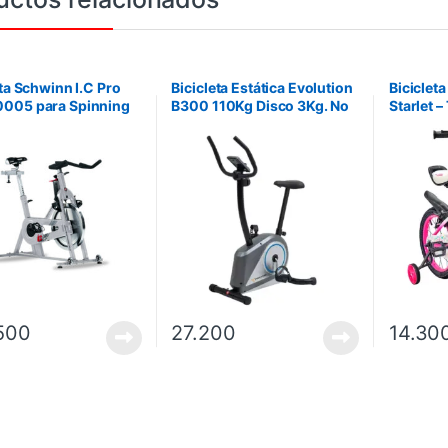
eta Schwinn I.C Pro
Bicicleta Estática Evolution
Bicicleta
005 para Spinning
B300 110Kg Disco 3Kg. No
Starlet 
incluye instalación.
500
27.200
14.30