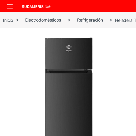
Skip to navigation
Skip to content
Inicio
Electrodomésticos
Refrigeración
Heladera T